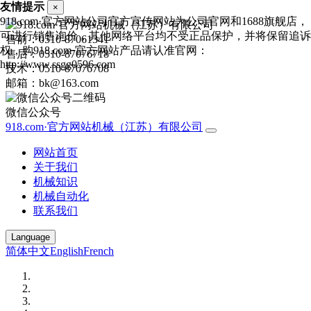
友情提示
×
918.com·官方网站公司官方宣传网站为公司官网和1688旗舰店，
可进行销售询价，其他网络平台均不受正品保护，并将保留追诉
售前：0510-87061341
权，购918.com·官方网站产品请认准官网：
售后：0510-87076718
http://www.ssgg0596.com
技术：0510-87076708
邮箱：bk@163.com
微信公众号
918.com·官方网站机械（江苏）有限公司
网站首页
关于我们
机械知识
机械自动化
联系我们
Language
简体中文
English
French