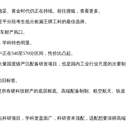
妥、黄金时代仍正在持续。前往搜狐，查看更多。
平分段考生低分捡漏王牌工科的最佳选择。
车财产风口。
，学科特色明显。
540至570分区间，性价比凸起。
量国度级严沉配备研发项目，也是国内工业行业尺度的次要制
的旧标签。
是所有硬科技财产的底层根底。高端配备制制、航空航天、轨道
科研项目，学科笼盖面广，科研资本顶配，适配想要深耕高端