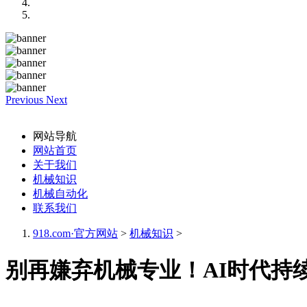
Previous
Next
网站导航
网站首页
关于我们
机械知识
机械自动化
联系我们
918.com·官方网站
>
机械知识
>
别再嫌弃机械专业！AI时代持