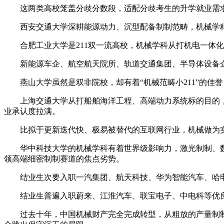
这两类高校笼盖分歧分数段，适配分歧考生的升学就业需求
西安交通大学深耕能源动力、沉型配备制制范畴，机械学科
合肥工业大学是211双一流高校，机械学科从打机电一体化
新能源车企、航空航天院所、轨道交通集团、半导体设备企
燕山大学虽然是双非院校，却有着“机械范畴小211”的佳
上海交通大学从打船舶海洋工程、高端动力系统标的目的，
业承认度拉满。
比拟于更新迭代快、极易被替代的互联网行业，机械做为实
华中科技大学的机械学科有着世界级影响力，激光制制、数
领高端细密制制赛道的焦点劣势。
结业生次要入职一汽集团、航天科技、华为智能汽车、哈电集
结业生普遍入职蔚来、江淮汽车、联宝电子、中电科等优良企业
过去十年，中国机械财产完全完成转型，从粗放的产量制制