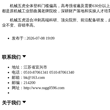
机械五虎全体登科门槛偏高，高考强省遍及需要630分以上
都是原机械工业部曲属老牌院校，深耕财产落地和实操人才培育
机械五虎适合冲刺高端科研、顶尖院所、前沿配备研发，走
业不变、容错率高。
发布于 : 2026-07-08 19:09
联系我们
地址：江苏省宜兴市
电话：0510-87061341 0510-87061340
邮箱：bk@163.com
邮编：214200
网址：http://www.ssgg0596.com
关于我们