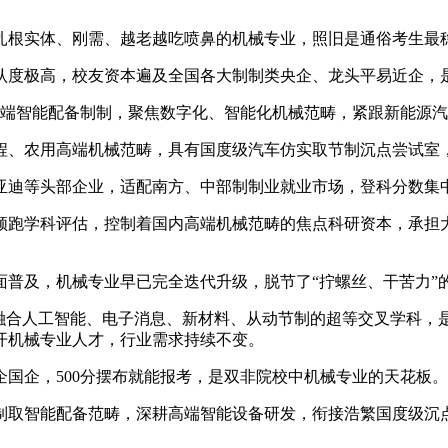
根实体、刚需、越老越吃喷鼻的机械专业，照旧是通俗考生最稳
度极高，校友资本遍及全国各大制制类央企、龙头平易近企，是
端智能配备制制，聚焦数字化、智能化机械范畴，紧跟新能源汽
、农用高端机械范畴，具有国度级汽车仿实取节制沉点尝试室
等头部企业，适配南方、中部制制业就业市场，登科分数集中正在
跑学科评估，控制着国内高端机械范畴的焦点科研资本，承担大
普及，机械专业早已完全迭代升级，脱节了“拧螺丝、干苦力”
合人工智能、电子消息、新材料、从动节制的超等交叉学科，
开机械专业人才，行业需求持续不变。
企，500分摆布就能报考，是双非院校中机械专业的天花板。
取智能配备范畴，深耕高端智能设备研发，衔接浩繁国度级沉点