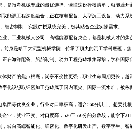
，是报考机械专业的最优选择。读懂这份择校清单，就能避开通
取能源工程深度融合，正在核电配备、大型沉工设备、动力系统
、细密制制，实践讲授系统完美，极其贴合企业实操需求。
业、工业机械人公司、高端能源配备央企，都是机械人才的焦
誉，前身是哈工大沉型机械学院，传承了顶尖的沉工学科底蕴，
正在海洋配备、船舶制制、动力工程范畴堆集深挚，学科国际化
体财产的焦点根底，岗亭不变性更强，职业生命周期更长，越
字化设想取细密加工范畴属于国内顶尖、国际一流水准，被称做
团等优良企业，行业对口率极高，适合560分以上、想要扎根
，就业不变、对口度高，520至550分的分数段，能拿下21
，转向高端智能化、细密化、数字化研发出产。数字孪生、智能