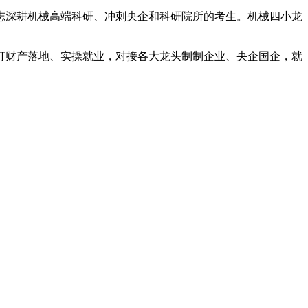
志深耕机械高端科研、冲刺央企和科研院所的考生。机械四小龙
财产落地、实操就业，对接各大龙头制制企业、央企国企，就