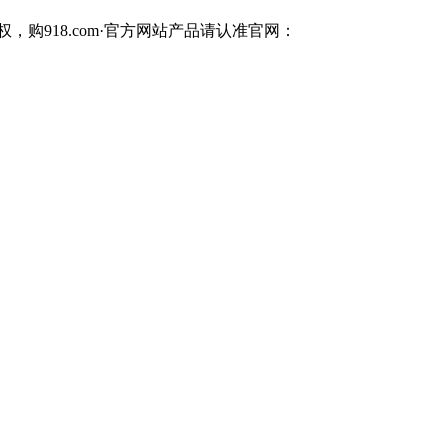
，购918.com·官方网站产品请认准官网：