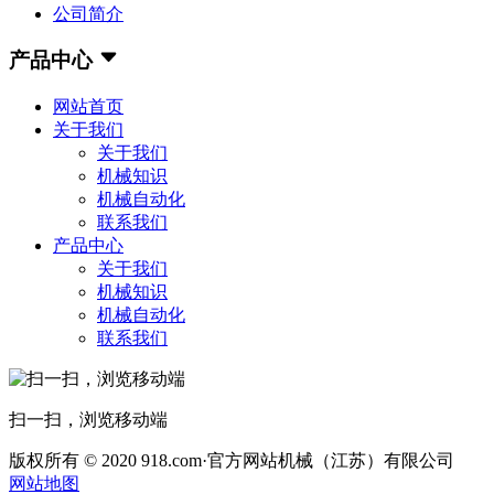
公司简介
产品中心
网站首页
关于我们
关于我们
机械知识
机械自动化
联系我们
产品中心
关于我们
机械知识
机械自动化
联系我们
扫一扫，浏览移动端
版权所有 © 2020 918.com·官方网站机械（江苏）有限公司
网站地图