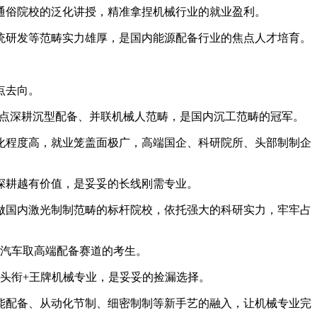
俗院校的泛化讲授，精准拿捏机械行业的就业盈利。
研发等范畴实力雄厚，是国内能源配备行业的焦点人才培育。
点去向。
焦点深耕沉型配备、并联机械人范畴，是国内沉工范畴的冠军。
程度高，就业笼盖面极广，高端国企、科研院所、头部制制企
深耕越有价值，是妥妥的长线刚需专业。
国内激光制制范畴的标杆院校，依托强大的科研实力，牢牢占
汽车取高端配备赛道的考生。
1头衔+王牌机械专业，是妥妥的捡漏选择。
配备、从动化节制、细密制制等新手艺的融入，让机械专业完