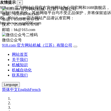
友情提示
×
918.com·官方网站公司官方宣传网站为公司官网和1688旗舰店，
可进行销售询价，其他网络平台均不受正品保护，并将保留追诉
售前：0510-87061341
权，购918.com·官方网站产品请认准官网：
售后：0510-87076718
http://www.ssgg0596.com
技术：0510-87076708
邮箱：bk@163.com
微信公众号
918.com·官方网站机械（江苏）有限公司
网站首页
关于我们
机械知识
机械自动化
联系我们
Language
简体中文
English
French