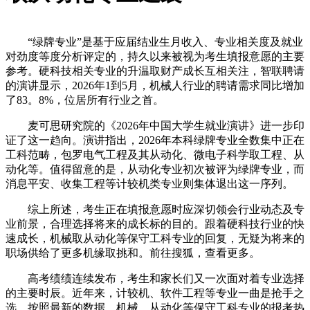
“绿牌专业”是基于应届结业生月收入、专业相关度及就业
对劲度等度分析评定的，持久以来被视为考生填报意愿的主要
参考。硬科技相关专业的升温取财产成长互相关注，智联聘请
的演讲显示，2026年1到5月，机械人行业的聘请需求同比增加
了83。8%，位居所有行业之首。
麦可思研究院的《2026年中国大学生就业演讲》进一步印
证了这一趋向。演讲指出，2026年本科绿牌专业全数集中正在
工科范畴，包罗电气工程及其从动化、微电子科学取工程、从
动化等。值得留意的是，从动化专业初次被评为绿牌专业，而
消息平安、收集工程等计较机类专业则集体退出这一序列。
综上所述，考生正在填报意愿时应深切领会行业动态及专
业前景，合理选择将来的成长标的目的。跟着硬科技行业的快
速成长，机械取从动化等保守工科专业的回复，无疑为将来的
职场供给了更多机缘取挑和。前往搜狐，查看更多。
高考绩绩连续发布，考生和家长们又一次面对着专业选择
的主要时辰。近年来，计较机、软件工程等专业一曲是抢手之
选，按照最新的数据，机械、从动化等保守工科专业的报考热