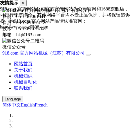
友情提示
×
918.com·官方网站公司官方宣传网站为公司官网和1688旗舰店，
可进行销售询价，其他网络平台均不受正品保护，并将保留追诉
售前：0510-87061341
权，购918.com·官方网站产品请认准官网：
售后：0510-87076718
http://www.ssgg0596.com
技术：0510-87076708
邮箱：bk@163.com
微信公众号
918.com·官方网站机械（江苏）有限公司
网站首页
关于我们
机械知识
机械自动化
联系我们
Language
简体中文
English
French