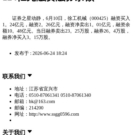
证券之星动静，6月10日，徐工机械（000425）融资买入
1。24亿元，融资2。26亿元，融资净卖出1。01亿元，融资余
额10。48亿元。当日融券卖出23。25万股，融券26。4万股，
融券净买入3。15万股。
发布于 : 2026-06-24 18:24
联系我们
地址：江苏省宜兴市
电话：0510-87061341 0510-87061340
邮箱：bk@163.com
邮编：214200
网址：http://www.ssgg0596.com
关于我们