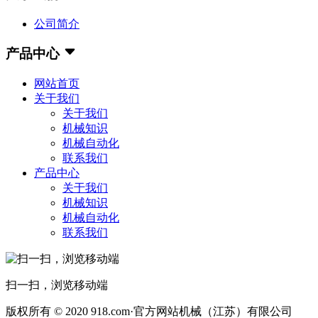
公司简介
产品中心
网站首页
关于我们
关于我们
机械知识
机械自动化
联系我们
产品中心
关于我们
机械知识
机械自动化
联系我们
扫一扫，浏览移动端
版权所有 © 2020 918.com·官方网站机械（江苏）有限公司