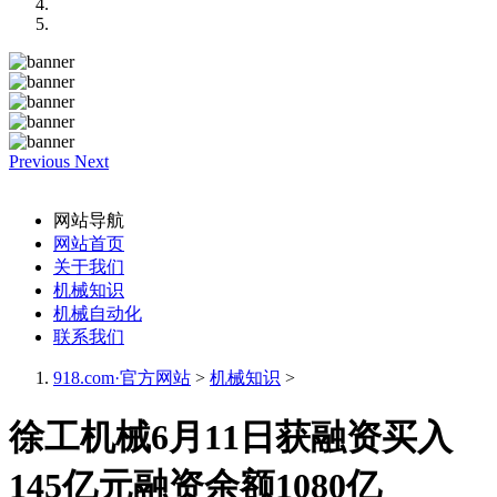
Previous
Next
网站导航
网站首页
关于我们
机械知识
机械自动化
联系我们
918.com·官方网站
>
机械知识
>
徐工机械6月11日获融资买入
145亿元融资余额1080亿