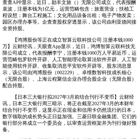
查查APP显示，近日，励丰文旅（）无限公司成立，代表报酬
袁波，注册本钱为1亿元，运营范畴包含：旅逛营业；扶植工
程设想；舞台工程施工；文化用品设备出租；电子产物发卖；
园区办理办事等。企查查股权穿透显示，该公司由利亚德间接
全资持股。
【鸿博股份等正在成立智算云联科技公司 注册本钱1000
万】云财经讯，天眼查App显示，近日，鸿博智算云联科技无
限公司成立，代表报酬李宁，注册本钱1000万人平易近币，运
营范畴包罗软件开辟、人工智能理论取算法软件开辟、人工智
能使用软件开辟、收集取消息平安软件开辟等。股东消息显
示，该公司由鸿博股份（002229）、卓维数智科技成长核心
（无限合股）、上海云程聚信企业办理合股企业（无限合股）
配合持股。
【日本三大银行拟2027年3月前结合刊行不变币】云财经
讯，日本三大银行周三暗示，将正在截至2027年3月的本财年
结合刊行不变币，这显示正在现金和信用卡仍然流行的日本，
数字领取的成长势头正日益加强。三菱日联金融集团、它们的
银行部分将成立一个委员会，以审查运营框架并为刊行做好预
备。