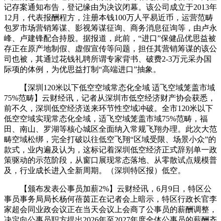
记存案通知布告，登记缘由为决议闭幕。该公司成立于2013年
12月，代表报酬程方，注册本钱100万人平易近币，运营范畴
包罗市场营销筹谋、影视筹谋征询、商务消息征询等，由卢永
峰、卢建锋配合持股。据报道，此前，“进口”保健品优思益被
存正在原产地制假、虚假宣传等问题，担任其营销筹谋的该公
司也被，其通过花钱礼聘所谓专家背书、破费2-3万元采办国
际项的体例，为优思益打制“高端进口”抽象。
【深圳120米以下低空空域常态化全域 适飞空域笼盖市域
75%范畴】云财经讯，记者从深圳市低空经济财产协会获悉，
前不久，深圳低空经济送来环节性空域冲破。全市120米以下
低空空域实现常态化全域，适飞空域笼盖市域75%范畴，福
田、南山、罗湖等核心城区全面纳入常规飞翔办理。此次大范
畴空域松绑，完全打破以往低空飞翔“区域受限、场景小众”的
款式，业内遍及认为，这标记着深圳低空经济正式辞别单一政
策驱动的示范阶段，从窗口展现常态落地、从零散试点规模普
及，行业成长进入全新周期。（深圳特区报）低空。
【颁布发表公事员加薪2%】云财经讯，6月9日，特区公
事员事务局局长杨何蓓茵正在记者会上暗示，特区行政长官李
家超会同业政会议正在当天会议上会商了公事员的薪酬调整，
决定向公事员职方提出2026年至2027年度全体公事员的薪酬齐