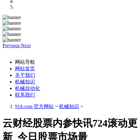
Previous
Next
网站导航
网站首页
关于我们
机械知识
机械自动化
联系我们
918.com·官方网站
>
机械知识
>
云财经股票内参快讯724滚动更
新_今日股票市场最