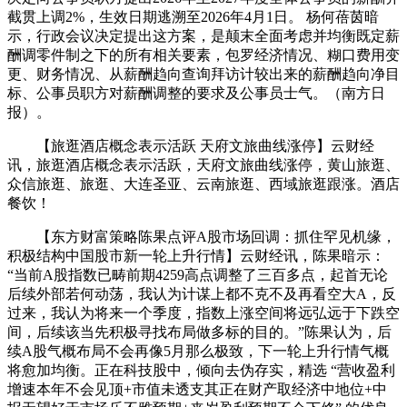
截贯上调2%，生效日期逃溯至2026年4月1日。 杨何蓓茵暗
示，行政会议决定提出这方案，是颠末全面考虑并均衡既定薪
酬调零件制之下的所有相关要素，包罗经济情况、糊口费用变
更、财务情况、从薪酬趋向查询拜访计较出来的薪酬趋向净目
标、公事员职方对薪酬调整的要求及公事员士气。（南方日
报）。
【旅逛酒店概念表示活跃 天府文旅曲线涨停】云财经
讯，旅逛酒店概念表示活跃，天府文旅曲线涨停，黄山旅逛、
众信旅逛、旅逛、大连圣亚、云南旅逛、西域旅逛跟涨。酒店
餐饮！
【东方财富策略陈果点评A股市场回调：抓住罕见机缘，
积极结构中国股市新一轮上升行情】云财经讯，陈果暗示：
“当前A股指数已畴前期4259高点调整了三百多点，起首无论
后续外部若何动荡，我认为计谋上都不克不及再看空大A，反
过来，我认为将来一个季度，指数上涨空间将远弘远于下跌空
间，后续该当先积极寻找布局做多标的目的。”陈果认为，后
续A股气概布局不会再像5月那么极致，下一轮上升行情气概
将愈加均衡。正在科技股中，倾向去伪存实，精选 “营收盈利
增速本年不会见顶+市值未透支其正在财产取经济中地位+中