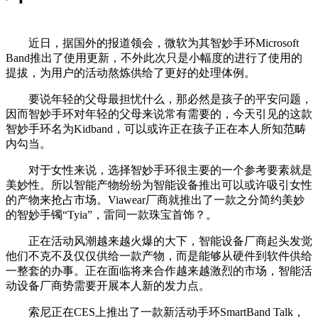
近日，据国外的报道领会，微软为其智妙手环Microsoft
Band推出了使用更新，不外此次只是小幅度的进行了使用的
提拔，为用户的活动熬炼供给了更好的处理体例。
要说年轻的父母最担忧什么，那必然是孩子的平安问题，
因而智妙手环对年轻的父母来说常有需要的，今天引见的这款
智妙手环名为Kidband，可以或许正在孩子正在本人所知范畴
内勾当。
对于女性来说，选择智妙手环很主要的一个参考要素就是
美妙性。所以智能产物纷纷为智能设备推出可以或许吸引女性
的产物来抢占市场。Viawear厂商就推出了一款之分简约美妙
的智妙手镯“Tyia”，雷同一款珠宝首饰？。
正在活动风潮越来越火爆的大下，智能设备厂商起头发觉
他们不克不及仅仅供给一款产物，而是能够从硬件到软件供给
一整套的办事。正在面临将来合作越来越激烈的市场，智能活
动设备厂商势需要开展本人新的发力点。
索尼正在CES上推出了一款新活动手环SmartBand Talk，