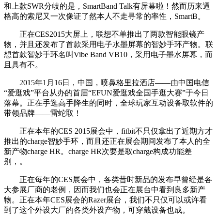
和上款SWR分歧的是，SmartBand Talk有屏幕啦！然而历来逼
格高的索尼又一次像证了然本人不走寻常的率性，SmartB。
正在CES2015大屏上，联想不单推出了两款智能眼镜产
物，并且还发布了首款采用电子水墨屏幕的智妙手环产物。联
想首款智妙手环名叫Vibe Band VB10，采用电子墨水屏幕，而
且具有不。
2015年1月16日，中国，喷鼻格里拉酒店——由中国电信
“爱逛戏”平台从办的首届“EFUN爱逛戏全国手逛大赛”于今日
落幕。正在手逛高手降生的同时，全球玩家互动设备取软件的
带领品牌——雷蛇取！
正在本年的CES 2015展会中，fitbit不只仅拿出了近期方才
推出的charge智妙手环，而且还正在展会期间发布了本人的全
新产物charge HR。charge HR次要是取charge构成功能差
别，。
正在每年的CES展会中，各类昔时新品的发布早曾经是各
大参展厂商的老例，因而我们也会正在展台中看到良多新产
物。正在本年CES展会的Razer展台，我们不只仅可以或许看
到了这个外设大厂的各类外设产物，可穿戴设备也成。