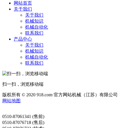
网站首页
关于我们
关于我们
机械知识
机械自动化
联系我们
产品中心
关于我们
机械知识
机械自动化
联系我们
扫一扫，浏览移动端
版权所有 © 2020 918.com·官方网站机械（江苏）有限公司
网站地图
0510-87061341 (售前)
0510-87076718 (售后)