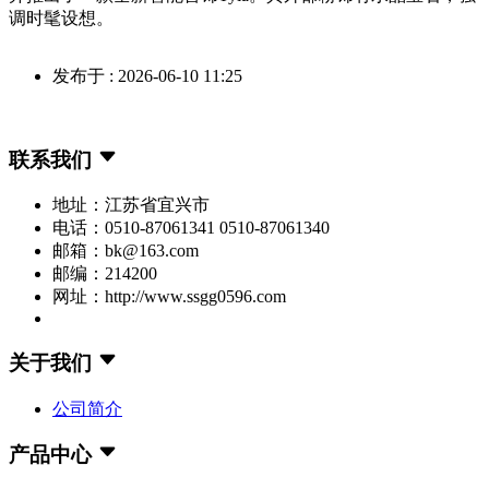
调时髦设想。
发布于 : 2026-06-10 11:25
联系我们
地址：江苏省宜兴市
电话：0510-87061341 0510-87061340
邮箱：bk@163.com
邮编：214200
网址：http://www.ssgg0596.com
关于我们
公司简介
产品中心