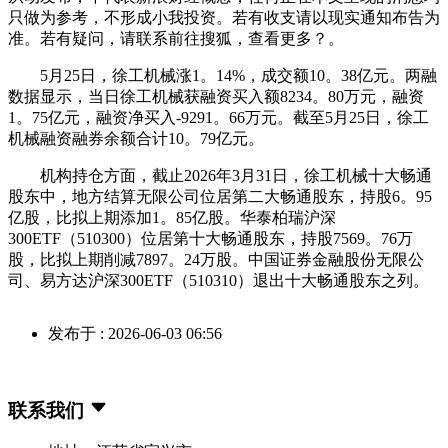
只做为参考，不形成小我投资。若有收支请以现实通知布告为
准。若有疑问，请联系前往搜狐，查看更多？。
5月25日，徐工机械涨1。14%，成交额10。38亿元。两融
数据显示，当日徐工机械获融资买入额8234。80万元，融资
1。75亿元，融资净买入-9291。66万元。截至5月25日，徐工
机械融资融券余额合计10。79亿元。
机构持仓方面，截止2026年3月31日，徐工机械十大畅通
股东中，地方结算无限公司位居第二大畅通股东，持股6。95
亿股，比拟上期添加1。85亿股。华泰柏瑞沪深
300ETF（510300）位居第十大畅通股东，持股7569。76万
股，比拟上期削减7897。24万股。中国证券金融股份无限公
司、易方达沪深300ETF（510310）退出十大畅通股东之列。
发布于 : 2026-06-03 06:56
联系我们