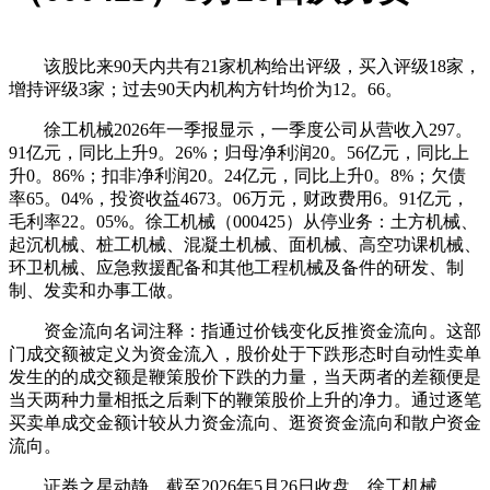
该股比来90天内共有21家机构给出评级，买入评级18家，
增持评级3家；过去90天内机构方针均价为12。66。
徐工机械2026年一季报显示，一季度公司从营收入297。
91亿元，同比上升9。26%；归母净利润20。56亿元，同比上
升0。86%；扣非净利润20。24亿元，同比上升0。8%；欠债
率65。04%，投资收益4673。06万元，财政费用6。91亿元，
毛利率22。05%。徐工机械（000425）从停业务：土方机械、
起沉机械、桩工机械、混凝土机械、面机械、高空功课机械、
环卫机械、应急救援配备和其他工程机械及备件的研发、制
制、发卖和办事工做。
资金流向名词注释：指通过价钱变化反推资金流向。这部
门成交额被定义为资金流入，股价处于下跌形态时自动性卖单
发生的的成交额是鞭策股价下跌的力量，当天两者的差额便是
当天两种力量相抵之后剩下的鞭策股价上升的净力。通过逐笔
买卖单成交金额计较从力资金流向、逛资资金流向和散户资金
流向。
证券之星动静，截至2026年5月26日收盘，徐工机械