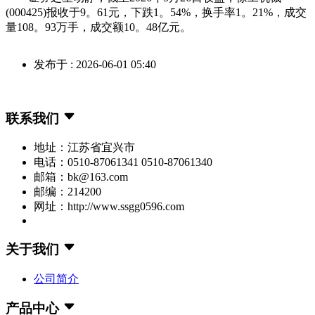
(000425)报收于9。61元，下跌1。54%，换手率1。21%，成交
量108。93万手，成交额10。48亿元。
发布于 : 2026-06-01 05:40
联系我们
地址：江苏省宜兴市
电话：0510-87061341 0510-87061340
邮箱：bk@163.com
邮编：214200
网址：http://www.ssgg0596.com
关于我们
公司简介
产品中心