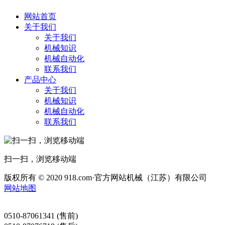
网站首页
关于我们
关于我们
机械知识
机械自动化
联系我们
产品中心
关于我们
机械知识
机械自动化
联系我们
扫一扫，浏览移动端
版权所有 © 2020 918.com·官方网站机械（江苏）有限公司
网站地图
0510-87061341 (售前)