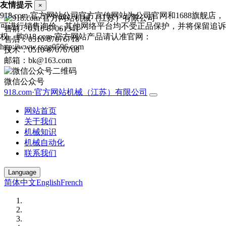
友情提示
×
918.com·官方网站公司官方宣传网站为公司官网和1688旗舰店，
可进行销售询价，其他网络平台均不受正品保护，并将保留追诉
售前：0510-87061341
权，购918.com·官方网站产品请认准官网：
售后：0510-87076718
http://www.ssgg0596.com
技术：0510-87076708
邮箱：bk@163.com
微信公众号
918.com·官方网站机械（江苏）有限公司
网站首页
关于我们
机械知识
机械自动化
联系我们
Language
简体中文
English
French