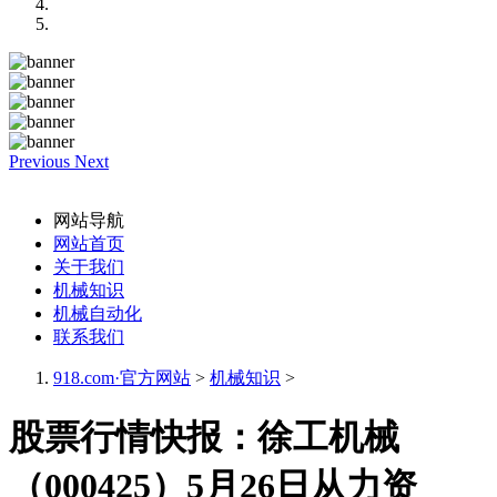
Previous
Next
网站导航
网站首页
关于我们
机械知识
机械自动化
联系我们
918.com·官方网站
>
机械知识
>
股票行情快报：徐工机械
（000425）5月26日从力资