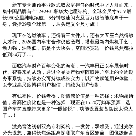
新车专为兼顾事业款式取家庭担任的时代中坚人群而来，
集中国品牌首个“2+2+3”奢华大七座结构、全球全尺寸SUV最
长950公里纯电续航、5分钟极速闪充及百万级智能底盘于一
身，囊括29项全球第一，从头定义全尺寸旗！
现正在选燃油车，还得看三大件儿，还有大五座当然得够
大才行，2026国内车市合作仍然激烈，搭载最新内燃机手艺，
动力强，油耗低，仍是个大块头，空间还宽适，价钱竟然都拉
低到24万了…。
面临汽车财产百年变化的海潮，一汽丰田正以车展领时
代、智将来的从题，通过全品类产物矩阵取用户至上的全周期
办事系统，持续夯实可持续成长实力；以产物赋能用户体验，
以专业高尺度博得用户相信，持续为用户创制。
有钱率性、价钱者得，图情感价值是一种选择；求物超所
值，看高性价比也是一种选择，现正在15-20万购车预算，选
国产车简直能带来更多“一眼愉悦”，功能设置装备摆设太诱人
了…！
激光雷达初创双光专利架构，一发射，双领受，通过光学
分光设想，兼得长焦远距离探测取广角盲区笼盖。图像级超高