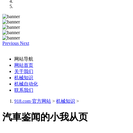
Previous
Next
网站导航
网站首页
关于我们
机械知识
机械自动化
联系我们
918.com·官方网站
>
机械知识
>
汽車鉴闻的小我从页