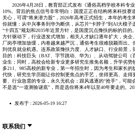
2026年4月28日，教育部正式发布《通俗高档学校本科专业
10%。背后的焦点信号非常明白：国度正正在结构将来科技赛
关心，可谓“将来潜力股”，2026年高考正式招生，本年的考
你就懂：从中兴事务到华为断供，从芯片“卡脖子”到AI大模
“十四五”规划和2035年近景方针，是国度沉点搀扶的标的目的
方针驱动下，行业迸发式增加，相关人才缺口逐年扩大，央企、
厂岗亭增加放缓，内卷越来越严沉，通俗考生很难脱颖而出。但
到优良就业机遇。连系政策搀扶力度、人才缺口、行业前景，
目的：科技巨头（BAT、字节跳动、华为）、从动驾驶公司（
业生；同时，高校会给新专业更多研究生推免名额，升学劣势较
多211、985高校的新专业，第一年招生时，因为考生和家长
代快，研究生学历能让你控制更焦点的手艺，坐得更高、走得
要、行业急需的专业，永久无机会；跟风逃逐的“抢手”，可
不是选“一道测验谜底”，而是选你将来4年以至40年要走的。
发布于 : 2026-05-19 16:27
联系我们