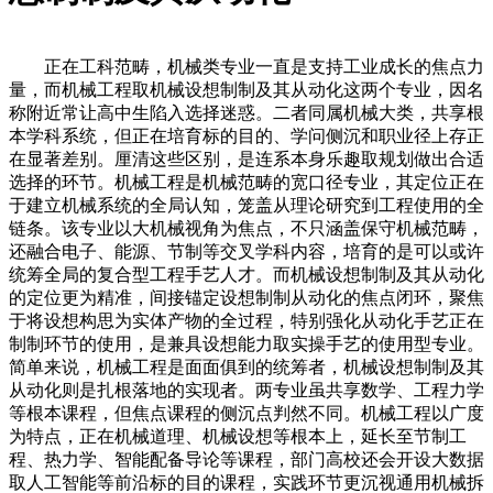
正在工科范畴，机械类专业一直是支持工业成长的焦点力
量，而机械工程取机械设想制制及其从动化这两个专业，因名
称附近常让高中生陷入选择迷惑。二者同属机械大类，共享根
本学科系统，但正在培育标的目的、学问侧沉和职业径上存正
在显著差别。厘清这些区别，是连系本身乐趣取规划做出合适
选择的环节。机械工程是机械范畴的宽口径专业，其定位正在
于建立机械系统的全局认知，笼盖从理论研究到工程使用的全
链条。该专业以大机械视角为焦点，不只涵盖保守机械范畴，
还融合电子、能源、节制等交叉学科内容，培育的是可以或许
统筹全局的复合型工程手艺人才。而机械设想制制及其从动化
的定位更为精准，间接锚定设想制制从动化的焦点闭环，聚焦
于将设想构思为实体产物的全过程，特别强化从动化手艺正在
制制环节的使用，是兼具设想能力取实操手艺的使用型专业。
简单来说，机械工程是面面俱到的统筹者，机械设想制制及其
从动化则是扎根落地的实现者。两专业虽共享数学、工程力学
等根本课程，但焦点课程的侧沉点判然不同。机械工程以广度
为特点，正在机械道理、机械设想等根本上，延长至节制工
程、热力学、智能配备导论等课程，部门高校还会开设大数据
取人工智能等前沿标的目的课程，实践环节更沉视通用机械拆