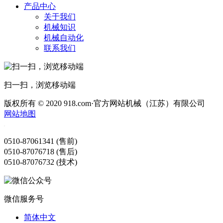
产品中心
关于我们
机械知识
机械自动化
联系我们
扫一扫，浏览移动端
版权所有 © 2020 918.com·官方网站机械（江苏）有限公司
网站地图
0510-87061341 (售前)
0510-87076718 (售后)
0510-87076732 (技术)
微信服务号
简体中文