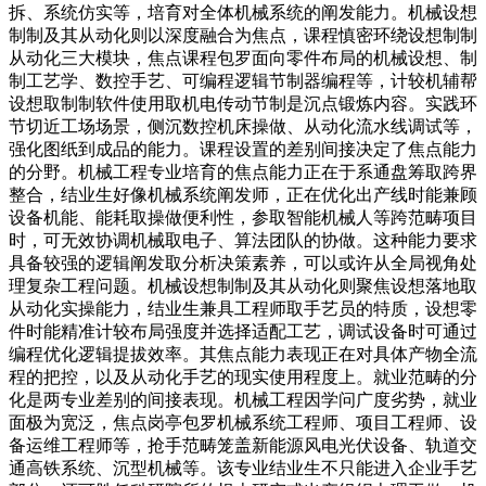
拆、系统仿实等，培育对全体机械系统的阐发能力。机械设想
制制及其从动化则以深度融合为焦点，课程慎密环绕设想制制
从动化三大模块，焦点课程包罗面向零件布局的机械设想、制
制工艺学、数控手艺、可编程逻辑节制器编程等，计较机辅帮
设想取制制软件使用取机电传动节制是沉点锻炼内容。实践环
节切近工场场景，侧沉数控机床操做、从动化流水线调试等，
强化图纸到成品的能力。课程设置的差别间接决定了焦点能力
的分野。机械工程专业培育的焦点能力正在于系通盘筹取跨界
整合，结业生好像机械系统阐发师，正在优化出产线时能兼顾
设备机能、能耗取操做便利性，参取智能机械人等跨范畴项目
时，可无效协调机械取电子、算法团队的协做。这种能力要求
具备较强的逻辑阐发取分析决策素养，可以或许从全局视角处
理复杂工程问题。机械设想制制及其从动化则聚焦设想落地取
从动化实操能力，结业生兼具工程师取手艺员的特质，设想零
件时能精准计较布局强度并选择适配工艺，调试设备时可通过
编程优化逻辑提拔效率。其焦点能力表现正在对具体产物全流
程的把控，以及从动化手艺的现实使用程度上。就业范畴的分
化是两专业差别的间接表现。机械工程因学问广度劣势，就业
面极为宽泛，焦点岗亭包罗机械系统工程师、项目工程师、设
备运维工程师等，抢手范畴笼盖新能源风电光伏设备、轨道交
通高铁系统、沉型机械等。该专业结业生不只能进入企业手艺