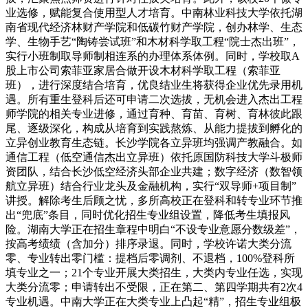
业选修，赋能复合使用型人才培育。中南林业科技大学依托湖
南省现代经济林财产学院和低碳竹财产学院，创办林学、生态
学、生物手艺“陶铸尝试班”和木材科学取工程“院士杰出班”，
实行小班制取导师制相连系的办理体系体例。同时，学校取A
股上市公司索菲亚家居合做开设木材科学取工程（索菲亚
班），进行深度结合培育，优良结业生将获得企业优先录用机
遇。所有重生登科后还可申请二次选拔，无机会进入杰出工程
师学院的相关专业进修，通过育种、育苗、育树、育林彼此跟
尾、逐级深化，构成从培育到实践熬炼、从能力提拔到孵化的
立异创业教育生态链。长沙学院各立异班均强调产教融合。如
通信工程（低空通信杰出立异班）依托原国防科技大学斗极师
资团队，结合长沙低空经济头部企业共建；数字经济（数智领
航立异班）结合行业龙头及金融机构，实行“双导师+项目制”
讲授。解除考生后顾之忧，多所高校正在登科和转专业环节推
出“兜底”条目，同时优化招生专业组设置，降低考生填报风
险。湖南大学正在招生章程中明白“不设专业意愿分数级差”，
按高考绩绩（含加分）排序录退。同时，学校许诺大类分流
零、专业转出零门槛：提档后零调剂、不退档，100%登科所
填专业之一；21个专业开展大类招生，大类内专业任选，实现
大类分流零；申请转出不受限，正在第二、第四学期共有2次4
专业机遇。中南大学正在大类专业上凸起“精”，招生专业组极