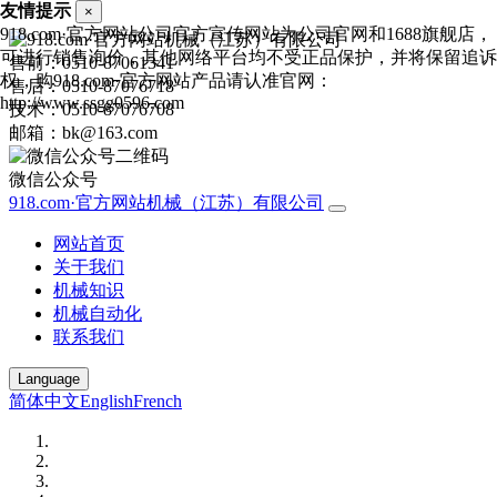
友情提示
×
918.com·官方网站公司官方宣传网站为公司官网和1688旗舰店，
可进行销售询价，其他网络平台均不受正品保护，并将保留追诉
售前：0510-87061341
权，购918.com·官方网站产品请认准官网：
售后：0510-87076718
http://www.ssgg0596.com
技术：0510-87076708
邮箱：bk@163.com
微信公众号
918.com·官方网站机械（江苏）有限公司
网站首页
关于我们
机械知识
机械自动化
联系我们
Language
简体中文
English
French