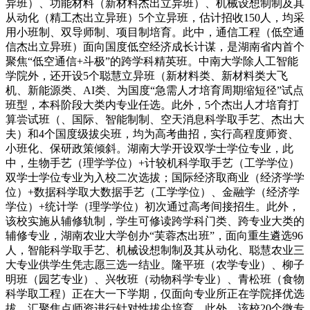
异班）、功能材料（新材料杰出立异班）、机械设想制制及其
从动化（精工杰出立异班）5个立异班，估计招收150人，均采
用小班制、双导师制、项目制培育。此中，通信工程（低空通
信杰出立异班）面向国度低空经济成长计谋，是湖南省内首个
聚焦“低空通信+斗极”的跨学科精英班。中南大学除人工智能
学院外，还开设5个聪慧立异班（新材料类、新材料类大飞
机、新能源类、AI类、为国度“急需人才培育周期缩短径”试点
班型，本科阶段大类内专业任选。此外，5个杰出人才培育打
算尝试班（、国际、智能制制、空天消息科学取手艺、杰出大
夫）和4个国度级拔尖班，均为高考曲招，实行高程度师资、
小班化、保研政策倾斜。湖南大学开设双学士学位专业，此
中，生物手艺（理学学位）+计较机科学取手艺（工学学位）
双学士学位专业为入校二次选拔；国际经济取商业（经济学学
位）+数据科学取大数据手艺（工学学位）、金融学（经济学
学位）+统计学（理学学位）初次通过高考间接招生。此外，
该校实施从辅修轨制，学生可修读跨学科门类、跨专业大类的
辅修专业，湖南农业大学创办“芙蓉杰出班”，面向重生遴选96
人，智能科学取手艺、机械设想制制及其从动化、聪慧农业三
大专业供学生凭志愿三选一结业。隆平班（农学专业）、柳子
明班（园艺专业）、兴牧班（动物科学专业）、青松班（食物
科学取工程）正在大一下学期，仅面向专业所正在学院择优选
拔，汇聚焦点师资进行针对性拔尖培育。此外，该校20个微专