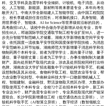
科、交叉学科及急需学科专业倾斜。计较机、电子消息、从动
化、人工智能、新能源、新材料等将来赛道专业，本年向考生
敞开大门。中南大学全新组建人工智能学院，由中国工程院院
士、校长李建成担任首任院长，对准脑机接口、具身智能、通
用世界模子、智能体、AI for Science等世界级前沿标的目的，
高考曲招145人。该校中外合做办学还新增从动化专业，首年
招生60人，邓迪国际学院交通取节制工程专业扩至90人，进一
步充分智能节制范畴人才储蓄。湖南大学新增收集空间平安专
业，依托国度一流收集平安学院和国度保密学院扶植，为消息
平安范畴补上环节短板。湖南师范大学新增量子消息科学和生
物制药两个本科专业。前者为理学学士，面向量子计较、量子
通信、量子细密丈量；后者为工学学士，办事生物制制大健康
财产。面向处所财产取现代农业，涉农及处所院校同样打出特
色牌。湖南农业大学扩招名额集中于计较机科学取手艺、机械
设想制制及其从动化、食物科学取工程、聪慧农业等专业，帮
力农业数字化转型。中南林业科技大学一口吻新增机械人工
程、智能建制、金融科技、野活泼物取天然区办理、大数据办
理取使用五个本科专业，全校72个正在招本科专业中，新工科
专业达36个，财产急需专业有18个，专业系统取现代财产链深
度咬合。长沙学院新增通信工程（低空通信杰出立异班）、计
较机科学取手艺（AI智算立异班）、数字经济（数智领航立