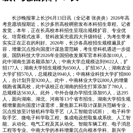
长沙晚报掌上长沙6月13日讯（全记者 张炎炎）2026年高
考意愿填报期近，长沙多所高校稠密发布本科招生章程。记者
发觉，本年，正在长高校本科招生呈现出规模扩容、专业优
化、培育模式改革、登科政策兜底四大升级特征，为考生带来
实实正在正在的利好。2026年，长沙各高校招生规模遍及扩
容，增量沉点投向国度计谋急需范畴，考生登科机遇进一步提
拔。国防科技大学2026年全国招收发展军官本科添加100人，
此中湖南生源名额添加7人；中南大学总规模达到9022人，扩
招177人；湖南大学招生规模为6500人，扩招367人；湖南农业
大学扩招570人，总规模达9940人；中南林业科技大学扩招800
人，合计划升至9200人。此中，中南林业大学以800人的增量
领跑省属高校，此中该校正在湖南的招生打算添加了780人，
总规模达5630人。此外，中外合做办学招生添加95人，达295
人，面向湖南、湖北、河南等13个省市招生。湖南大学招生规
模增量面向国度计谋需求，聚焦新工科取计谋新兴范畴专业，
沉点投放至计较机科学取手艺（人工智能尝试班）、电子科学
取手艺、微电子科学取工程、集成电设想取集成系统、人工智
能、从动化、电气工程及其从动化、智能车辆工程、电子消息
工程等专业。中南大学的本科增量沉点向根本学科、新兴学