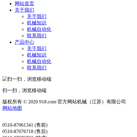
网站首页
关于我们
关于我们
机械知识
机械自动化
联系我们
产品中心
关于我们
机械知识
机械自动化
联系我们
扫一扫，浏览移动端
版权所有 © 2020 918.com·官方网站机械（江苏）有限公司
网站地图
0510-87061341 (售前)
0510-87076718 (售后)