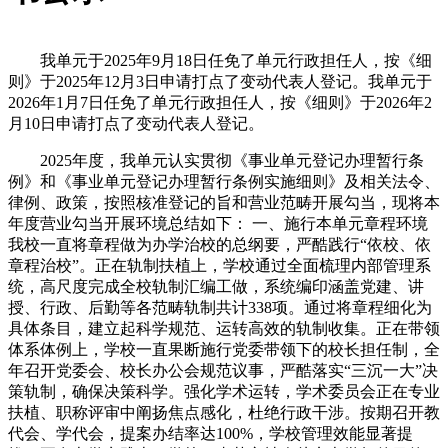
我单元于2025年9月18日任免了单元行政担任人，按《细
则》于2025年12月3日申请打点了变动代表人登记。我单元于
2026年1月7日任免了单元行政担任人，按《细则》于2026年2
月10日申请打点了变动代表人登记。
2025年度，我单元认实贯彻《事业单元登记办理暂行条
例》和《事业单元登记办理暂行条例实施细则》及相关法令、
律例、政策，按照核准登记的旨和营业范畴开展勾当，现将本
年度营业勾当开展环境总结如下： 一、施行本单元章程环境
我校一直将章程做为办学治校的总纲要，严酷践行“依校、依
章程治校”。正在轨制扶植上，学校通过全面梳理内部管理系
统，高尺度完成全校轨制汇编工做，系统编印涵盖党建、讲
授、行政、后勤等各范畴轨制共计338项。通过将章程细化为
具体条目，建立起科学规范、运转高效的轨制收集。正在带领
体系体例上，学校一直果断施行党委带领下的校长担任制，全
年召开党委会、校长办公会规范议事，严酷落实“三沉一大”决
策轨制，确保决策科学。强化学术运转，学术委员会正在专业
扶植、职称评审中阐扬焦点感化，杜绝行政干涉。按期召开教
代会、学代会，提案办结率达100%，学校管理效能显著提