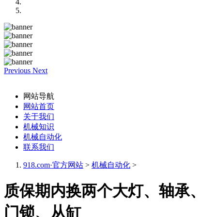
Previous
Next
网站导航
网站首页
关于我们
机械知识
机械自动化
联系我们
918.com·官方网站
>
机械自动化
>
质保期内换两个大灯、轴承、
门锁、从缸