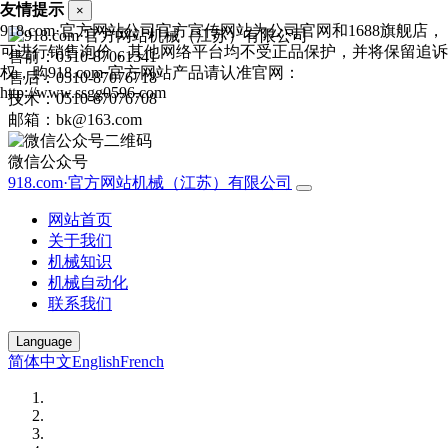
友情提示
×
918.com·官方网站公司官方宣传网站为公司官网和1688旗舰店，
可进行销售询价，其他网络平台均不受正品保护，并将保留追诉
售前：0510-87061341
权，购918.com·官方网站产品请认准官网：
售后：0510-87076718
http://www.ssgg0596.com
技术：0510-87076708
邮箱：bk@163.com
微信公众号
918.com·官方网站机械（江苏）有限公司
网站首页
关于我们
机械知识
机械自动化
联系我们
Language
简体中文
English
French