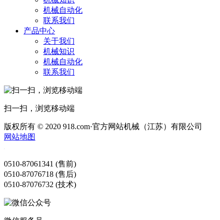
机械自动化
联系我们
产品中心
关于我们
机械知识
机械自动化
联系我们
扫一扫，浏览移动端
版权所有 © 2020 918.com·官方网站机械（江苏）有限公司
网站地图
0510-87061341 (售前)
0510-87076718 (售后)
0510-87076732 (技术)