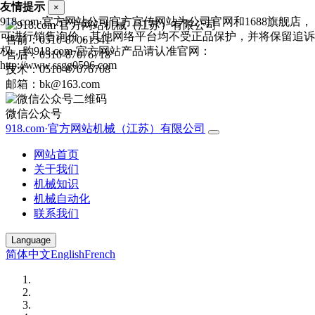
友情提示
×
918.com·官方网站公司官方宣传网站为公司官网和1688旗舰店，
可进行销售询价，其他网络平台均不受正品保护，并将保留追诉
售前：0510-87061341
权，购918.com·官方网站产品请认准官网：
售后：0510-87076718
http://www.ssgg0596.com
技术：0510-87076708
邮箱：bk@163.com
微信公众号
918.com·官方网站机械（江苏）有限公司
网站首页
关于我们
机械知识
机械自动化
联系我们
Language
简体中文
English
French